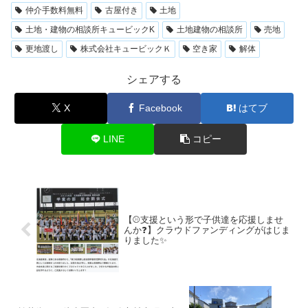
仲介手数料無料
古屋付き
土地
土地・建物の相談所キュービックK
土地建物の相談所
売地
更地渡し
株式会社キュービックＫ
空き家
解体
シェアする
X
Facebook
はてブ
LINE
コピー
【⚾️支援という形で子供達を応援しませ
んか❓】クラウドファンディングがはじま
りました✨