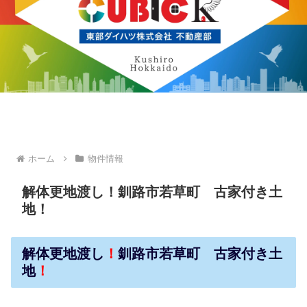
ホーム
物件情報
解体更地渡し！釧路市若草町 古家付き土
地！
解体更地渡し
！
釧路市若草町 古家付き土
地
！