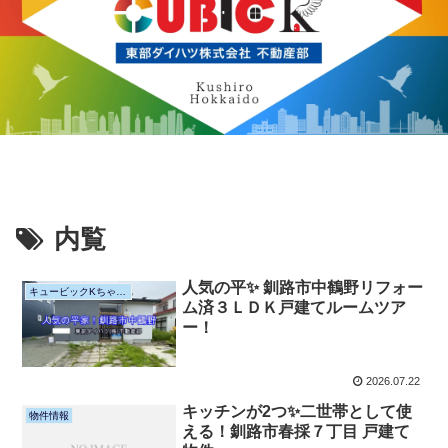
内覧
人気の平✨ 釧路市中鶴野リフォー
キュービックKちゃんねる
ム済３ＬＤＫ戸建てルームツア
ー！
2026.07.22
キッチンが2つ✨二世帯として使
物件情報
える！釧路市春採７丁目 戸建て