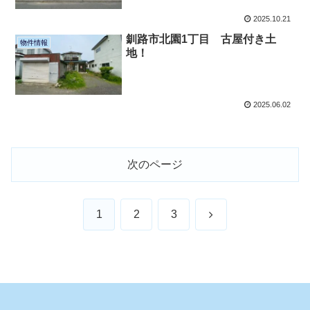
2025.10.21
釧路市北園1丁目 古屋付き土
物件情報
地！
2025.06.02
次のページ
次
1
2
3
へ