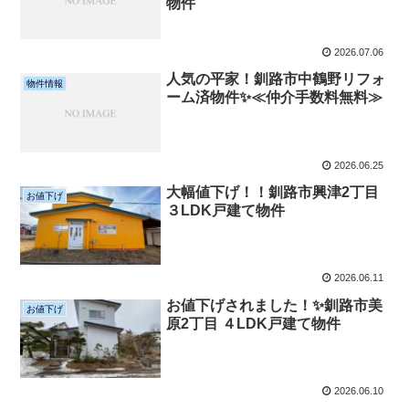
物件
2026.07.06
人気の平家！釧路市中鶴野リフォ
物件情報
ーム済物件✨≪仲介手数料無料≫
2026.06.25
大幅値下げ！！釧路市興津2丁目
お値下げ
３LDK戸建て物件
2026.06.11
お値下げされました！✨釧路市美
お値下げ
原2丁目 ４LDK戸建て物件
2026.06.10