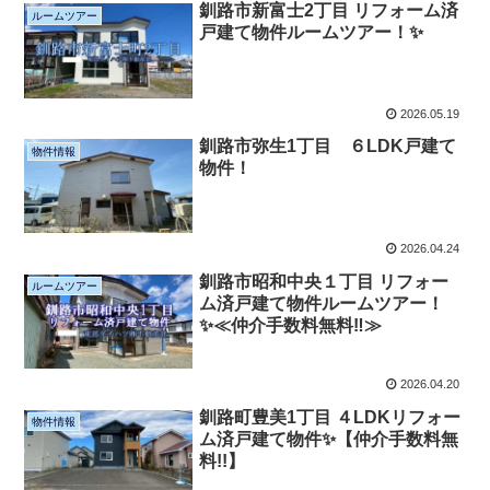
釧路市新富士2丁目 リフォーム済
ルームツアー
戸建て物件ルームツアー！✨
2026.05.19
釧路市弥生1丁目 ６LDK戸建て
物件情報
物件！
2026.04.24
釧路市昭和中央１丁目 リフォー
ルームツアー
ム済戸建て物件ルームツアー！
✨≪仲介手数料無料‼≫
2026.04.20
釧路町豊美1丁目 ４LDKリフォー
物件情報
ム済戸建て物件✨【仲介手数料無
料!!】